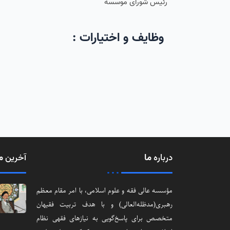
رئیس شورای موسسه
وظایف و اختیارات
:
درباره
ما
آخرین
م
مؤسسه عالی فقه و علوم اسلامی، با امر مقام معظم
رهبری(مد‌ظله‌العالی) و با هدف تربیت فقیهان
متخصص برای پاسخ‌گویی به نیازهای فقهی نظام