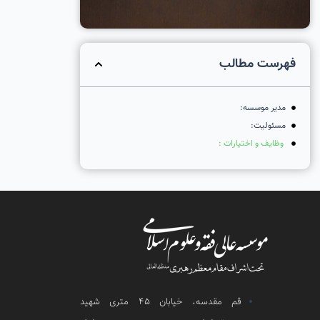
فهرست مطالب
مدیر موسسه:
مسئولیت:
وظایف و اختیارات :
قم مقدسه، خیابان 45 متری شهید