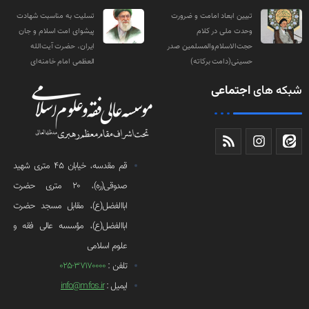
تبیین ابعاد امامت و ضرورت
تسلیت به مناسبت شهادت
وحدت ملی در کلام
پیشوای امت اسلام و جان
حجت‌الاسلام‌والمسلمین صدر
ایران، حضرت آیت‌الله
حسینی(دامت‌ برکاته)
العظمی امام خامنه‌ای
شبکه های
اجتماعی
قم مقدسه، خیابان 45 متری شهید
صدوقی(ره)، 20 متری حضرت
اباالفضل(ع)، مقابل مسجد حضرت
اباالفضل(ع)، مؤسسه عالی فقه و
علوم اسلامی
تلفن :
37170000-025
ایمیل :
info@mfos.ir