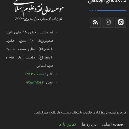
شبکه های
اجتماعی
قم مقدسه، خیابان 45 متری شهید
صدوقی(ره)، 20 متری حضرت
اباالفضل(ع)، مقابل مسجد حضرت
اباالفضل(ع)، مؤسسه عالی فقه و
علوم اسلامی
تلفن :
37170000-025
ایمیل :
info@mfos.ir
طراحی و توسعه توسط فناوری اطلاعات و ارتباطات موسسه عالی فقه و علوم اسلامی
صفحه اصلی
درباره ما
تماس با ما