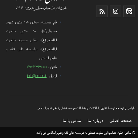
قم مقدسه، خیابان 45 متری شهید
صدوقی(ره)، 20 متری حضرت
اباالفضل(ع)، مقابل مسجد حضرت
اباالفضل(ع)، مؤسسه عالی فقه و
علوم اسلامی
تلفن :
37170000-025
ایمیل :
info@mfos.ir
طراحی و توسعه توسط فناوری اطلاعات و ارتباطات موسسه عالی فقه و علوم اسلامی
صفحه اصلی
درباره ما
تماس با ما
© تمامی حقوق مطالب این سایت متعلق به موسسه عالی فقه و علوم اسلامی می باشد.