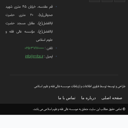
قم مقدسه، خیابان 45 متری شهید
صدوقی(ره)، 20 متری حضرت
اباالفضل(ع)، مقابل مسجد حضرت
اباالفضل(ع)، مؤسسه عالی فقه و
علوم اسلامی
تلفن :
37170000-025
ایمیل :
info@mfos.ir
طلاعات و ارتباطات موسسه عالی فقه و علوم اسلامی
اره ما
تماس با ما
 متعلق به موسسه عالی فقه و علوم اسلامی می باشد.