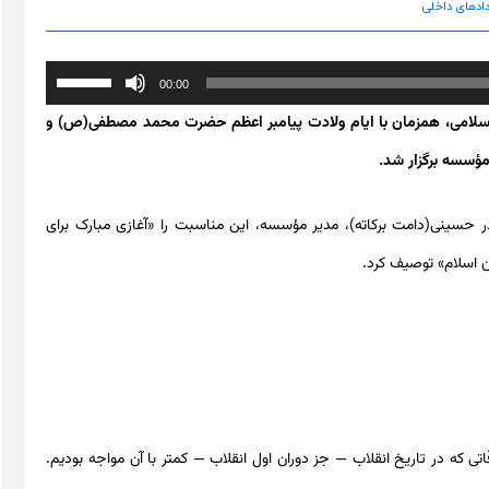
ادهای داخلی
برای
00:00
افزایش
اسلامی، همزمان با ایام ولادت پیامبر اعظم حضرت محمد مصطفی(ص) و
یا
ؤسسه برگزار شد.
کاهش
 حسینی(دامت برکاته)، مدیر مؤسسه، این مناسبت را «آغازی مبارک برای
صدا
ن اسلام» توصیف کرد.
از
کلیدهای
بالا
و
پایین
ی که در تاریخ انقلاب — جز دوران اول انقلاب — کمتر با آن مواجه بودیم.
استفاده