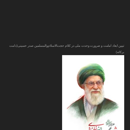
تبیین ابعاد امامت و ضرورت وحدت ملی در کلام حجت‌الاسلام‌والمسلمین صدر حسینی(دامت‌
برکاته)