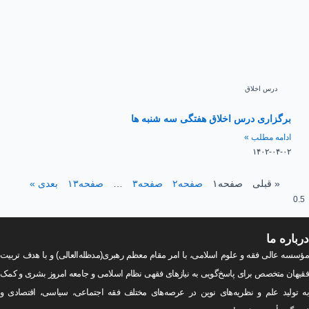
درس اخلاق
برگزاری درس اخلاق هفتگی سه شنبه ها
ادامه مطلب »
۱۴۰۲-۰۴-۰۲
« قبلی
صفحه
۱
صفحه
۲
صفحه
۳
…
صفحه
۱۳
بعدی »
رباره
ما
سسه عالی فقه و علوم اسلامی، با امر مقام معظم رهبری(مد‌ظله‌العالی) و با هدف تربیت
یهان متخصص برای پاسخ‌گویی به نیازهای فقهی نظام اسلامی و جامعه امروز بشری و کمک
 تولید علم و نظریه‌های نوین در عرصه‌های مختلف فقه اجتماعی‌، سیاسی‌، اقتصادی و