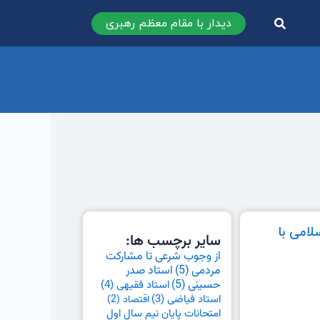
دیدار با مقام معظم رهبری
امی با
سایر برچسب ها:
از وجوب شرعی تا مشارکت
مردمی
(5)
استاد صدر
حسینی
(5)
استاد فقیهی
(4)
استاد فیاضی
(3)
اقتصاد
(2)
امتحانات پایان نیم سال اول