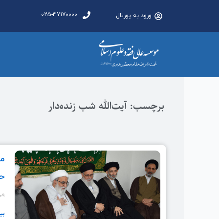
025-37170000
ورود به پورتال
برچسب: آیت‌الله شب زنده‌دار
مر
حض
-۰۹
بی