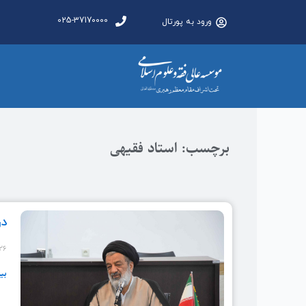
025-37170000
ورود به پورتال
برچسب: استاد فقیهی
در
-۲۶
بی