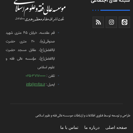
شبکه های
اجتماعی
قم مقدسه، خیابان 45 متری شهید
صدوقی(ره)، 20 متری حضرت
اباالفضل(ع)، مقابل مسجد حضرت
اباالفضل(ع)، مؤسسه عالی فقه و
علوم اسلامی
تلفن :
37170000-025
ایمیل :
info@mfos.ir
طراحی و توسعه توسط فناوری اطلاعات و ارتباطات موسسه عالی فقه و علوم اسلامی
صفحه اصلی
درباره ما
تماس با ما