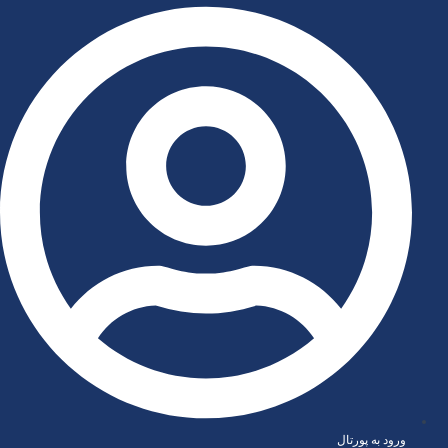
رش
ه
حتوا
ورود به پورتال