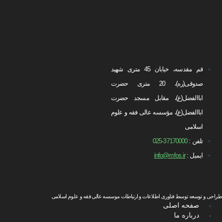
قم مقدسه، خیابان 45 متری شهید
صدوقی(ره)، 20 متری حضرت
اباالفضل(ع)، مقابل مسجد حضرت
اباالفضل(ع)، مؤسسه عالی فقه و علوم
اسلامی
تلفن :
37170000-025
ایمیل :
info@mfos.ir
طراحی و توسعه توسط فناوری اطلاعات و ارتباطات موسسه عالی فقه و علوم اسلامی
صفحه اصلی
درباره ما