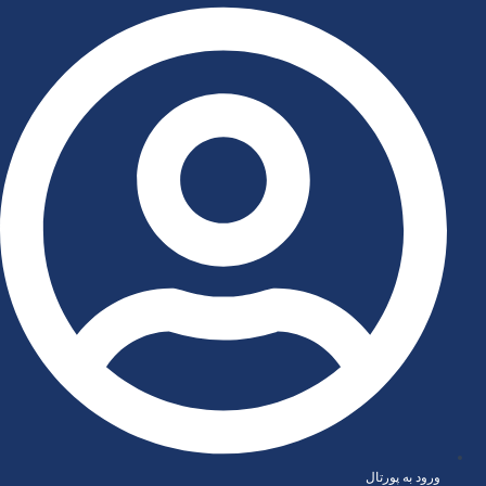
رش
ه
حتوا
ورود به پورتال