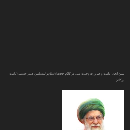
تبیین ابعاد امامت و ضرورت وحدت ملی در کلام حجت‌الاسلام‌والمسلمین صدر حسینی(دامت‌
برکاته)