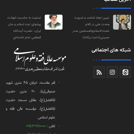
تبیین ابعاد امامت و ضرورت
تسلیت به مناسبت شهادت
وحدت ملی در کلام
پیشوای امت اسلام و جان
حجت‌الاسلام‌والمسلمین صدر
ایران، حضرت آیت‌الله
حسینی(دامت‌ برکاته)
العظمی امام خامنه‌ای
شبکه های
اجتماعی
قم مقدسه، خیابان 45 متری شهید
صدوقی(ره)، 20 متری حضرت
اباالفضل(ع)، مقابل مسجد حضرت
اباالفضل(ع)، مؤسسه عالی فقه و
علوم اسلامی
تلفن :
37170000-025