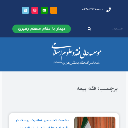
025-37170000
دیدار با مقام معظم رهبری
برچسب: فقه بیمه
نشست تخصصی «ماهیت ریسک در