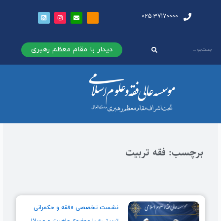
025-37170000
دیدار با مقام معظم رهبری
برچسب: فقه تربیت
نشست تخصصی «فقه و حکمرانی