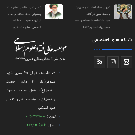
تبیین ابعاد امامت و ضرورت
تسلیت به مناسبت شهادت
وحدت ملی در کلام
پیشوای امت اسلام و جان
حجت‌الاسلام‌والمسلمین صدر
ایران، حضرت آیت‌الله
حسینی(دامت‌ برکاته)
العظمی امام خامنه‌ای
شبکه های
اجتماعی
قم مقدسه، خیابان 45 متری شهید
صدوقی(ره)، 20 متری حضرت
اباالفضل(ع)، مقابل مسجد حضرت
اباالفضل(ع)، مؤسسه عالی فقه و
علوم اسلامی
تلفن :
37170000-025
ایمیل :
info@mfos.ir