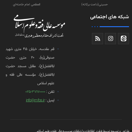
حسینی(دامت‌ برکاته)
العظمی امام خامنه‌ای
شبکه های
اجتماعی
قم مقدسه، خیابان 45 متری شهید
صدوقی(ره)، 20 متری حضرت
اباالفضل(ع)، مقابل مسجد حضرت
اباالفضل(ع)، مؤسسه عالی فقه و
علوم اسلامی
تلفن :
37170000-025
ایمیل :
info@mfos.ir
طراحی و توسعه توسط فناوری اطلاعات و ارتباطات موسسه عالی فقه و علوم اسلامی