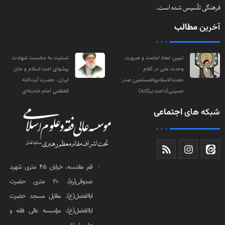
فرهنگی تأسیس شده است.
آخرین
مطالب
تبیین ابعاد امامت و ضرورت
تسلیت به مناسبت شهادت
وحدت ملی در کلام
پیشوای امت اسلام و جان
حجت‌الاسلام‌والمسلمین صدر
ایران، حضرت آیت‌الله
حسینی(دامت‌ برکاته)
العظمی امام خامنه‌ای
شبکه های
اجتماعی
قم مقدسه، خیابان 45 متری شهید
صدوقی(ره)، 20 متری حضرت
اباالفضل(ع)، مقابل مسجد حضرت
اباالفضل(ع)، مؤسسه عالی فقه و