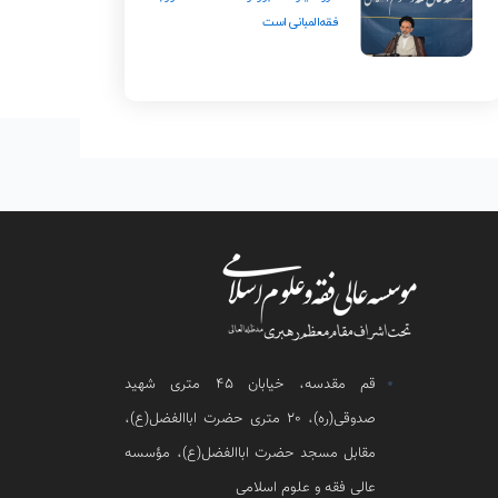
فقه‌المبانی است
قم مقدسه، خیابان 45 متری شهید
صدوقی(ره)، 20 متری حضرت اباالفضل(ع)،
مقابل مسجد حضرت اباالفضل(ع)، مؤسسه
عالی فقه و علوم اسلامی