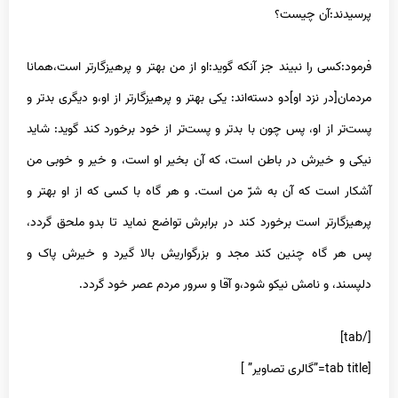
پرسیدند:آن چیست‌؟
فرمود:کسى را نبیند جز آنکه گوید:او از من بهتر و پرهیزگارتر است،همانا
مردمان[در نزد او]دو دسته‌اند: یکى بهتر و پرهیزگارتر از او،و دیگرى بدتر و
پست‌تر از او، پس چون با بدتر و پست‌تر از خود برخورد کند گوید: شاید
نیکى و خیرش در باطن است، که آن بخیر او است، و خیر و خوبى من
آشکار است که آن به شرّ من است. و هر گاه با کسى که از او بهتر و
پرهیزگارتر است برخورد کند در برابرش تواضع نماید تا بدو ملحق گردد،
پس هر گاه چنین کند مجد و بزرگواریش بالا گیرد و خیرش پاک و
دلپسند، و نامش نیکو شود،و آقا و سرور مردم عصر خود گردد.
[/tab]
[tab title=”گالری تصاویر” ]