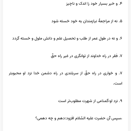
۴. و خیر بسیار خود را اندک و ناچیز
۵. نه از مراجعۀ نیازمندان به خود خسته شود
۶. و نه در طول عمر از طلب و تحصیل علم و دانش ملول و خسته گردد
۷. فقر در راه خداوند از توانگرى در غیر راه حقّ‌
۷. و خوارى در راه حقّ‌ از سربلندى در راه دشمن خدا نزد او محبوبتر
است،
۹. نزد او؛گمنامى از شهرت مطلوب‌تر است
،سپس آن حضرت علیه السّلام افزود:دهم و چه دهمى‌؟