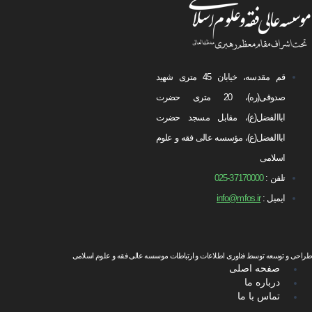
قم مقدسه، خیابان 45 متری شهید
صدوقی(ره)، 20 متری حضرت
اباالفضل(ع)، مقابل مسجد حضرت
اباالفضل(ع)، مؤسسه عالی فقه و علوم
اسلامی
تلفن :
37170000-025
ایمیل :
info@mfos.ir
طراحی و توسعه توسط فناوری اطلاعات و ارتباطات موسسه عالی فقه و علوم اسلامی
صفحه اصلی
درباره ما
تماس با ما