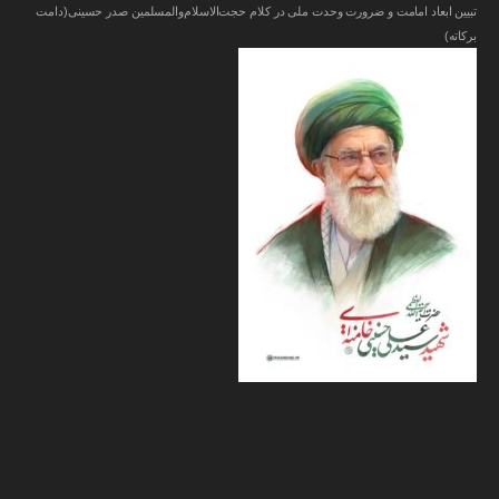
تبیین ابعاد امامت و ضرورت وحدت ملی در کلام حجت‌الاسلام‌والمسلمین صدر حسینی(دامت‌
برکاته)