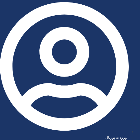
رش
ه
حتوا
ورود به پورتال