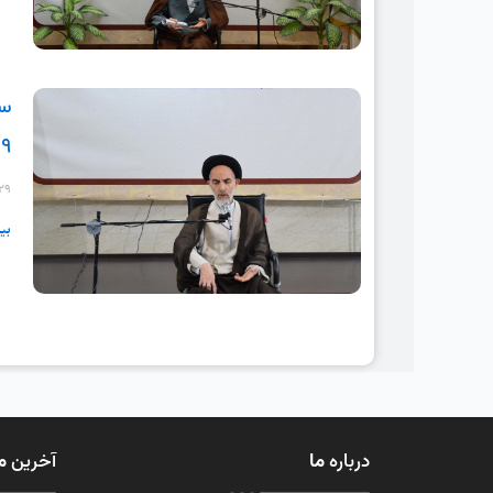
سل
۲۹
-۲۹
بی
درباره
ما
آخرین
م