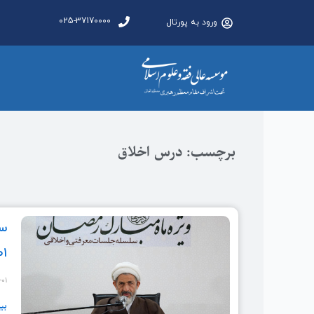
025-37170000
ورود به پورتال
برچسب: درس اخلاق
سل
۰۱
-۰۱
بی