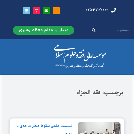
025-37170000
دیدار با مقام معظم رهبری
برچسب: فقه الجزاء
نشست علمی سقوط مجازات حدی با