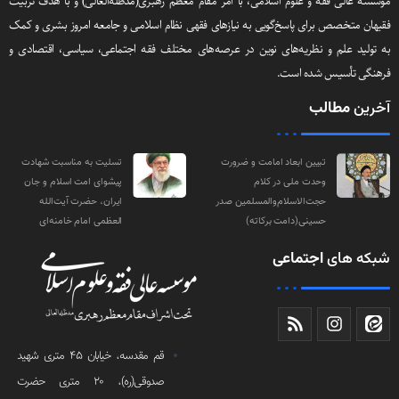
مؤسسه عالی فقه و علوم اسلامی، با امر مقام معظم رهبری(مد‌ظله‌العالی) و با هدف تربیت
فقیهان متخصص برای پاسخ‌گویی به نیازهای فقهی نظام اسلامی و جامعه امروز بشری و کمک
به تولید علم و نظریه‌های نوین در عرصه‌های مختلف فقه اجتماعی‌، سیاسی‌، اقتصادی و
فرهنگی تأسیس شده است.
آخرین
مطالب
تبیین ابعاد امامت و ضرورت
تسلیت به مناسبت شهادت
وحدت ملی در کلام
پیشوای امت اسلام و جان
حجت‌الاسلام‌والمسلمین صدر
ایران، حضرت آیت‌الله
حسینی(دامت‌ برکاته)
العظمی امام خامنه‌ای
شبکه های
اجتماعی
قم مقدسه، خیابان 45 متری شهید
صدوقی(ره)، 20 متری حضرت