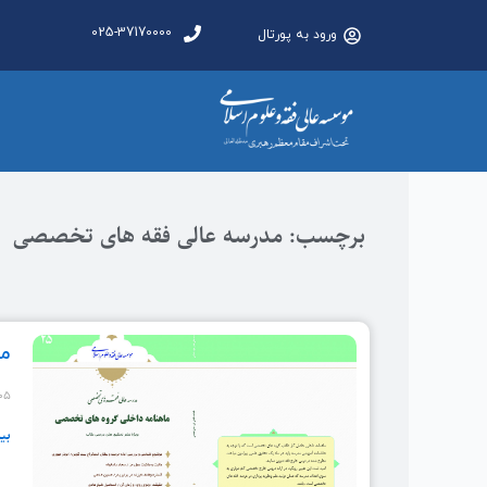
025-37170000
ورود به پورتال
برچسب: مدرسه عالی فقه های تخصصی
ماه
-۰۵
بی