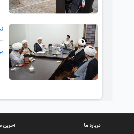
نش
-۱۰
بی
درباره
ما
آخرین
م