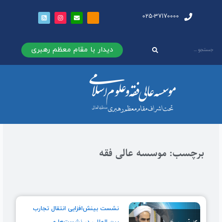
025-37170000
دیدار با مقام معظم رهبری
برچسب: موسسه عالی فقه
نشست بینش‌افزایی انتقال تجارب