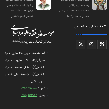
تبیین ابعاد امامت و ضرورت
تسلیت به مناسبت شهادت
وحدت ملی در کلام
پیشوای امت اسلام و جان
حجت‌الاسلام‌والمسلمین صدر
ایران، حضرت آیت‌الله
حسینی(دامت‌ برکاته)
العظمی امام خامنه‌ای
شبکه های
اجتماعی
قم مقدسه، خیابان 45 متری شهید
صدوقی(ره)، 20 متری حضرت
اباالفضل(ع)، مقابل مسجد حضرت
اباالفضل(ع)، مؤسسه عالی فقه و
علوم اسلامی
تلفن :
37170000-025
ایمیل :
info@mfos.ir