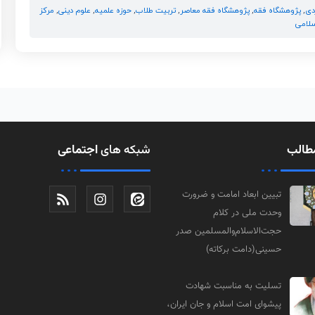
دی
,
پژوهشگاه فقه
,
پژوهشگاه فقه معاصر
,
تربیت طلاب
,
حوزه علمیه
,
علوم دینی
,
مرکز
سلامی
طالب
شبکه های
اجتماعی
تبیین ابعاد امامت و ضرورت
وحدت ملی در کلام
حجت‌الاسلام‌والمسلمین صدر
حسینی(دامت‌ برکاته)
تسلیت به مناسبت شهادت
پیشوای امت اسلام و جان ایران،