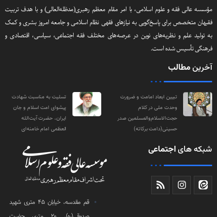
مؤسسه عالی فقه و علوم اسلامی، با امر مقام معظم رهبری(مد‌ظله‌العالی) و با هدف تربیت
فقیهان متخصص برای پاسخ‌گویی به نیازهای فقهی نظام اسلامی و جامعه امروز بشری و کمک
به تولید علم و نظریه‌های نوین در عرصه‌های مختلف فقه اجتماعی‌، سیاسی‌، اقتصادی و
فرهنگی تأسیس شده است.
آخرین
مطالب
تبیین ابعاد امامت و ضرورت
تسلیت به مناسبت شهادت
وحدت ملی در کلام
پیشوای امت اسلام و جان
حجت‌الاسلام‌والمسلمین صدر
ایران، حضرت آیت‌الله
حسینی(دامت‌ برکاته)
العظمی امام خامنه‌ای
شبکه های
اجتماعی
قم مقدسه، خیابان 45 متری شهید
صدوقی(ره)، 20 متری حضرت