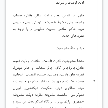
ادله، اوصاف و شرایط
فقهی یا کلامی بودن ، ادله عقلی ونقلی، صفات
وشرایط والی ، شرط «تابعیت» ، توقیتی بودن یا نبودن
دوره حاکم اسلامی بصورت تطبیقی و با توجه به
نظریه‌های جدید
مبنا و ادلۀ مشروعیت
منشأ مشروعیت قدرت (امامت، خلافت، ولایت فقیه،
عادل،جائر(جائر کافر، جائر مخالف و جائر مومن)،
نظریه های ولایت، وصایت، حسبه، انتصاب، انتخاب،
بیعت، وکالت، جمهوریت و نقش مردم در حکومت ،
۴
مردم سالاری دینی، حکومت دیکتاتوری، لیبرال
دموکراسی، سلطنت مشروعه نظریه دولت مشروطه
جمهوری، پارلمانی و … از نگاه اسلام بحث می شود و