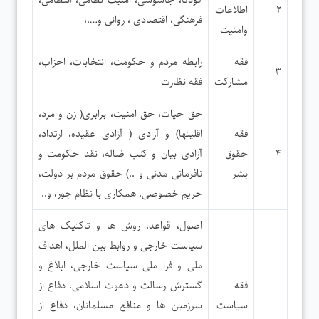
کودتا، جاسوسی، امنیت نظامی، انتظامی،
۲
اطلاعات
فرهنگی، اقتصادی ، روانی و….،
وامنیت
فقه
رابطه مردم و حکومت، انتخابات، احزاب،
۳
مشارکت
فقه نظارت
حق حیات، حق امنیت، برابری( زن و مرد،
فقه
اقلیتها) و آزادی­ ( آزادی عقیده، ارتداد،
۴
حقوق
آزادی بیان و کتب ضاله، نقد حکومت و
بشر
نافرمانی مدنی و ..) حقوق مردم بر دولت،
حریم خصوصی، همکاری با نظام جور، و..
اصول، قواعد، روش ها و تاکتیک های
سیاست خارجی و روابط بین الملل، اهداف
ملی و فرا ملی سیاست خارجی، ابلاغ و
فقه
گسترش رسالت و دعوت اسلامی، دفاع از
سیاست
سرزمین ها و منافع مسلمانان، دفاع از