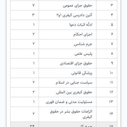
۳
حقوق جزای عمومی
۷
۴
آئین دادرسی کیفری ۱و۲
۳
۵
ادلّه اثبات دعوا
۱
۶
اجرای احکام
۲
۷
جرم شناسی
۲
۸
پلیس علمی
۱
۹
حقوق جزای اقتصادی
۱
۱۰
پزشکی قانونی
۱
۱۱
سیاست جنایی در اسلام
۲
۱۲
حقوق کیفری بین المللی
۲
۱۳
مسئولیت مدنی و ضمان قهری
۱
الزامات حقوق بشر در حقوق
۲
۱۴
کیفری
۱۵
جمع کل
۳۴