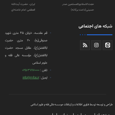
حجت‌الاسلام‌والمسلمین صدر
ایران، حضرت آیت‌الله
حسینی(دامت‌ برکاته)
العظمی امام خامنه‌ای
شبکه های
اجتماعی
قم مقدسه، خیابان 45 متری شهید
صدوقی(ره)، 20 متری حضرت
اباالفضل(ع)، مقابل مسجد حضرت
اباالفضل(ع)، مؤسسه عالی فقه و
علوم اسلامی
تلفن :
37170000-025
ایمیل :
info@mfos.ir
طراحی و توسعه توسط فناوری اطلاعات و ارتباطات موسسه عالی فقه و علوم اسلامی
صفحه اصلی
درباره ما
تماس با ما