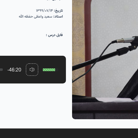
تاریخ:
۱۳۹۹/۰۷/۱۴
استاد:
سعید واعظی حفظه الله
فایل درس :
-46:20