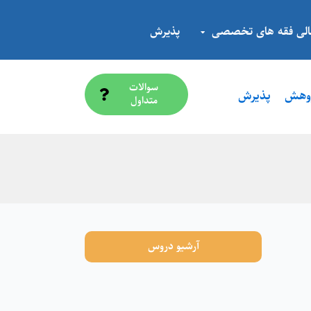
الی فقه های تخصصی
پذیرش
سوالات
ژوهش
پذیرش
متداول
آرشیو دروس