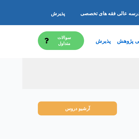
 عالی فقه های تخصصی
پذیرش
سوالات
 پژوهش
پذیرش
متداول
آرشیو دروس