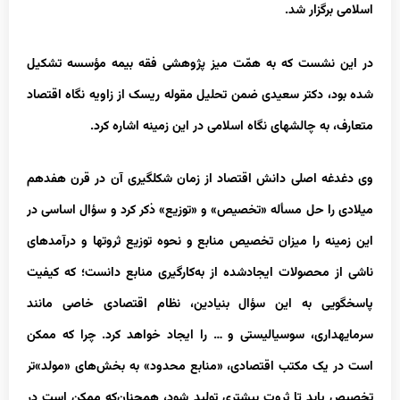
اسلامی برگزار شد.
در این نشست که به همّت میز پژوهشی فقه بیمه مؤسسه تشکیل
شده بود، دکتر سعیدی ضمن تحلیل مقوله ریسک از زاویه نگاه اقتصاد
متعارف، به چالش‏های نگاه اسلامی در این زمینه اشاره کرد.
وی دغدغه اصلی دانش اقتصاد از زمان شکل‏گیری آن در قرن هفدهم
میلادی را حل مسأله «تخصیص» و «توزیع» ذکر کرد و سؤال اساسی در
این زمینه را میزان تخصیص منابع و نحوه توزیع ثروت‏ها و درآمدهای
ناشی از محصولات ایجادشده از به‌کارگیری منابع دانست؛ که کیفیت
پاسخ‏گویی به این سؤال بنیادین، نظام‏ اقتصادی خاصی مانند
سرمایه‏داری، سوسیالیستی و … را ایجاد خواهد کرد. چرا که ممکن
است در یک مکتب اقتصادی، «منابع محدود» به بخش‌های «مولد»تر
تخصیص یابد تا ثروت بیشتری تولید شود، همچنان‌که ممکن است در