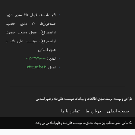
قم مقدسه، خیابان 45 متری شهید
صدوقی(ره)، 20 متری حضرت
اباالفضل(ع)، مقابل مسجد حضرت
اباالفضل(ع)، مؤسسه عالی فقه و
علوم اسلامی
تلفن :
37170000-025
ایمیل :
info@mfos.ir
حی و توسعه توسط فناوری اطلاعات و ارتباطات موسسه عالی فقه و علوم اسلامی
فحه اصلی
درباره ما
تماس با ما
مامی حقوق مطالب این سایت متعلق به موسسه عالی فقه و علوم اسلامی می باشد.