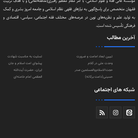
سه عالی فقه و علوم اسلامی، با امر مقام معظم رهبری(مد‌ظله‌العالی) و با هدف تربیت
هان متخصص برای پاسخ‌گویی به نیازهای فقهی نظام اسلامی و جامعه امروز بشری و کمک
تولید علم و نظریه‌های نوین در عرصه‌های مختلف فقه اجتماعی‌، سیاسی‌، اقتصادی و
هنگی تأسیس شده است.
رین
مطالب
تبیین ابعاد امامت و ضرورت
تسلیت به مناسبت شهادت
وحدت ملی در کلام
پیشوای امت اسلام و جان
حجت‌الاسلام‌والمسلمین صدر
ایران، حضرت آیت‌الله
حسینی(دامت‌ برکاته)
العظمی امام خامنه‌ای
که های
اجتماعی